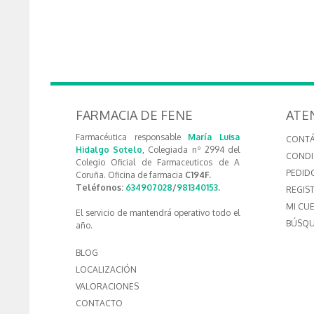
FARMACIA DE FENE
ATE
Farmacéutica responsable
María Luisa
CONT
Hidalgo Sotelo
, Colegiada nº 2994 del
CONDI
Colegio Oficial de Farmaceuticos de A
PEDID
Coruña. Oficina de farmacia
C194F.
Teléfonos:
634907028
/
981340153
.
REGIS
MI CU
El servicio de mantendrá operativo todo el
BÚSQU
año.
BLOG
LOCALIZACIÓN
VALORACIONES
CONTACTO