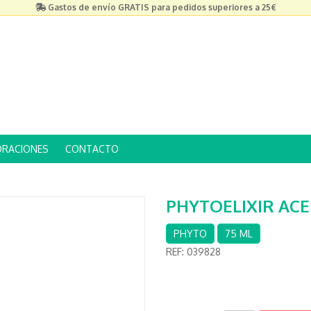
Gastos de envío GRATIS para pedidos superiores a 25€
ORACIONES
CONTACTO
PHYTOELIXIR ACE
PHYTO
75 ML
REF:
039828