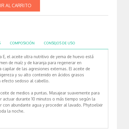
IR AL CARRITO
S
COMPOSICIÓN
CONSEJOS DE USO
 E, el aceite ultra nutritivo de yema de huevo está
rmen de maíz y de karanja para regenerar en
a capilar de las agresiones externas. El aceite de
igereza y su alto contenido en ácidos grasos
n efecto sedoso al cabello.
 aceite de medios a puntas. Masajear suavemente para
ar actuar durante 10 minutos o más tiempo según la
ar con abundante agua y proceder al lavado. Phytoelixir
oda la noche.