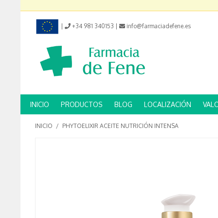
|
+34 981 340153
|
info@farmaciadefene.es
INICIO
PRODUCTOS
BLOG
LOCALIZACIÓN
VAL
INICIO
/
PHYTOELIXIR ACEITE NUTRICIÓN INTENSA