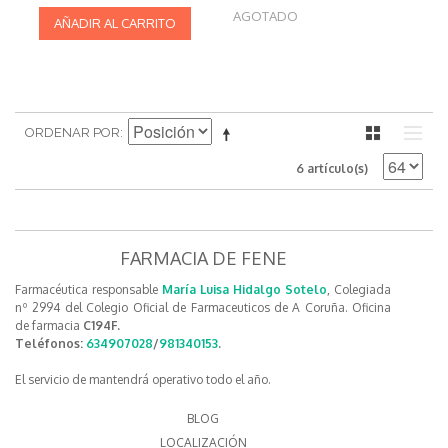
AGOTADO
AÑADIR AL CARRITO
ORDENAR POR
6 artículo(s)
FARMACIA DE FENE
Farmacéutica responsable
María Luisa Hidalgo Sotelo
, Colegiada
nº 2994 del Colegio Oficial de Farmaceuticos de A Coruña. Oficina
de farmacia
C194F.
Teléfonos:
634907028
/
981340153
.
El servicio de mantendrá operativo todo el año.
BLOG
LOCALIZACIÓN