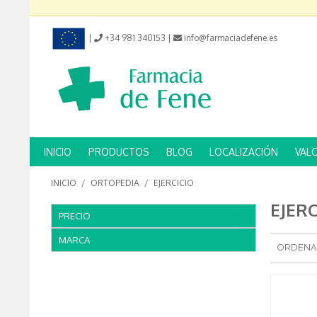
|
+34 981 340153
|
info@farmaciadefene.es
INICIO
PRODUCTOS
BLOG
LOCALIZACIÓN
VAL
INICIO
/
ORTOPEDIA
/
EJERCICIO
EJERC
PRECIO
MARCA
ORDENA