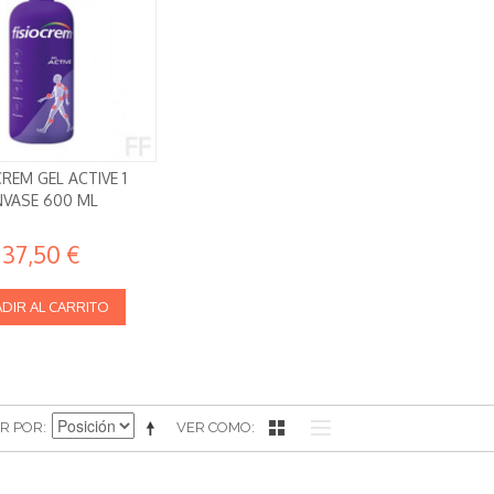
CREM GEL ACTIVE 1
NVASE 600 ML
37,50 €
DIR AL CARRITO
R POR
VER COMO