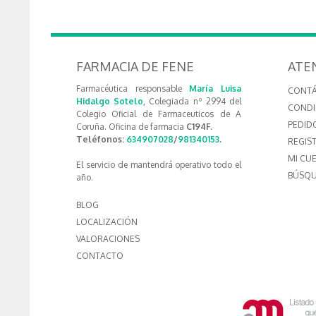
FARMACIA DE FENE
ATE
Farmacéutica responsable
María Luisa
CONT
Hidalgo Sotelo
, Colegiada nº 2994 del
CONDI
Colegio Oficial de Farmaceuticos de A
PEDID
Coruña. Oficina de farmacia
C194F.
Teléfonos:
634907028
/
981340153
.
REGIS
MI CU
El servicio de mantendrá operativo todo el
BÚSQU
año.
BLOG
LOCALIZACIÓN
VALORACIONES
CONTACTO