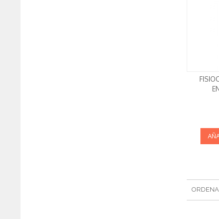
FISIO
E
AÑA
ORDENA