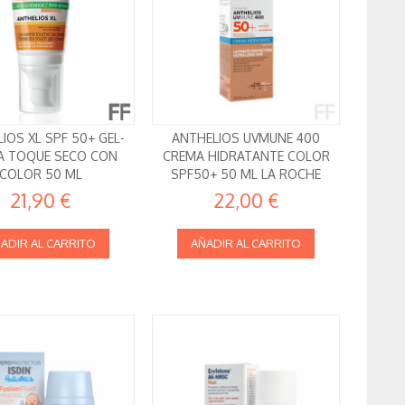
IOS XL SPF 50+ GEL-
ANTHELIOS UVMUNE 400
A TOQUE SECO CON
CREMA HIDRATANTE COLOR
COLOR 50 ML
SPF50+ 50 ML LA ROCHE
POSAY
21,90 €
22,00 €
ADIR AL CARRITO
AÑADIR AL CARRITO