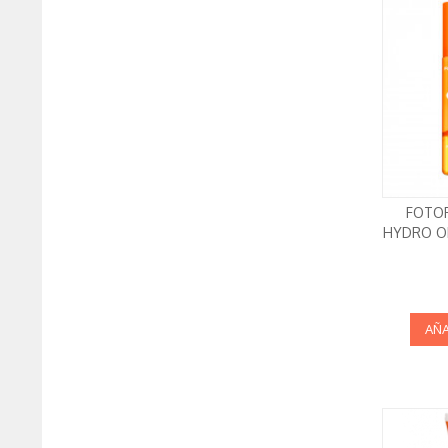
FOTOP
HYDRO OI
AÑA