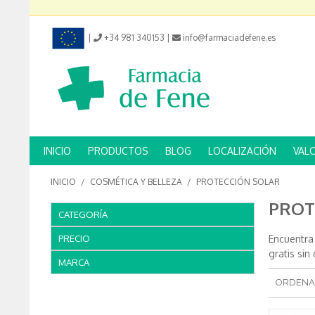
|
+34 981 340153
|
info@farmaciadefene.es
INICIO
PRODUCTOS
BLOG
LOCALIZACIÓN
VAL
INICIO
/
COSMÉTICA Y BELLEZA
/
PROTECCIÓN SOLAR
PROT
CATEGORÍA
PRECIO
Encuentra
gratis si
MARCA
ORDENA