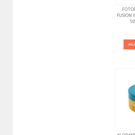
FOTOP
FUSION 
50
AÑA