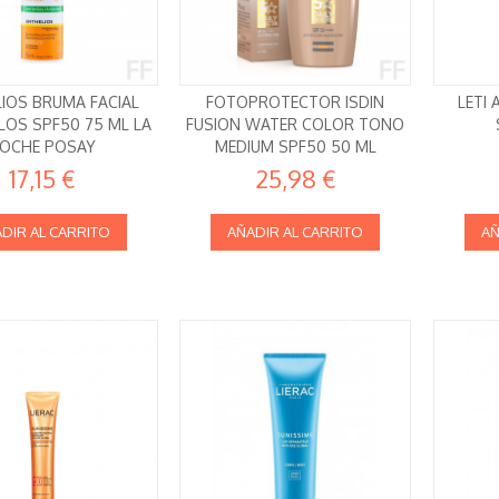
IOS BRUMA FACIAL
FOTOPROTECTOR ISDIN
LETI 
LOS SPF50 75 ML LA
FUSION WATER COLOR TONO
OCHE POSAY
MEDIUM SPF50 50 ML
17,15 €
25,98 €
DIR AL CARRITO
AÑADIR AL CARRITO
AÑ