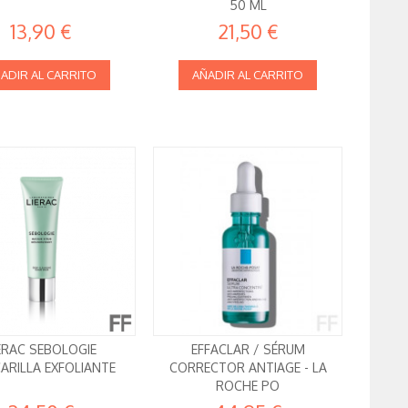
50 ML
13,90 €
21,50 €
ADIR AL CARRITO
AÑADIR AL CARRITO
ERAC SEBOLOGIE
EFFACLAR / SÉRUM
ARILLA EXFOLIANTE
CORRECTOR ANTIAGE - LA
ROCHE PO