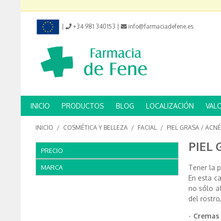
|
+34 981 340153
|
info@farmaciadefene.es
INICIO
PRODUCTOS
BLOG
LOCALIZACIÓN
VAL
INICIO
/
COSMÉTICA Y BELLEZA
/
FACIAL
/
PIEL GRASA / ACNÉ
PIEL 
PRECIO
MARCA
Tener la 
En esta c
no sólo af
del rostro
-
Cremas p