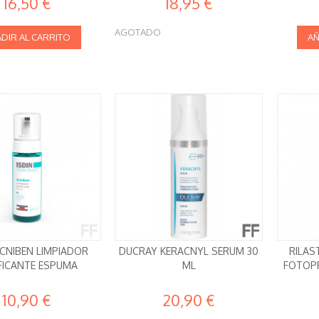
16,50 €
18,95 €
AGOTADO
DIR AL CARRITO
AÑ
ACNIBEN LIMPIADOR
DUCRAY KERACNYL SERUM 30
RILAS
FICANTE ESPUMA
ML
FOTOP
10,90 €
20,90 €