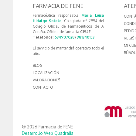
FARMACIA DE FENE
ATE
Farmacéutica responsable
María Luisa
CONT
Hidalgo Sotelo
, Colegiada nº 2994 del
CONDI
Colegio Oficial de Farmaceuticos de A
PEDID
Coruña. Oficina de farmacia
C194F.
Teléfonos:
634907028
/
981340153
.
REGIS
MI CU
El servicio de mantendrá operativo todo el
BÚSQU
año.
BLOG
LOCALIZACIÓN
VALORACIONES
CONTACTO
® 2026 Farmacia de FENE
Desarrollo Web Quadralia