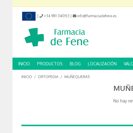
|
+34 981 340153
|
info@farmaciadefene.es
INICIO
PRODUCTOS
BLOG
LOCALIZACIÓN
VAL
INICIO
/
ORTOPEDIA
/
MUÑEQUERAS
MUÑ
No hay ni