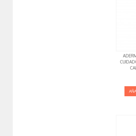
ADERM
CUIDAD
CA
AÑA