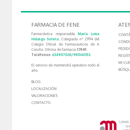
FARMACIA DE FENE
ATE
Farmacéutica responsable
María Luisa
CONT
Hidalgo Sotelo
, Colegiada nº 2994 del
CONDI
Colegio Oficial de Farmaceuticos de A
PEDID
Coruña. Oficina de farmacia
C194F.
Teléfonos:
634907028
/
981340153
.
REGIS
MI CU
El servicio de mantendrá operativo todo el
BÚSQU
año.
BLOG
LOCALIZACIÓN
VALORACIONES
CONTACTO