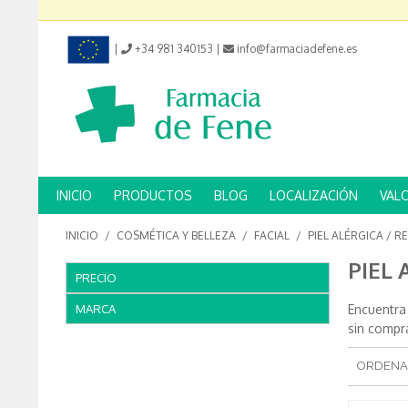
|
+34 981 340153
|
info@farmaciadefene.es
INICIO
PRODUCTOS
BLOG
LOCALIZACIÓN
VAL
INICIO
/
COSMÉTICA Y BELLEZA
/
FACIAL
/
PIEL ALÉRGICA / R
PIEL 
PRECIO
MARCA
Encuentra
sin compr
ORDENA