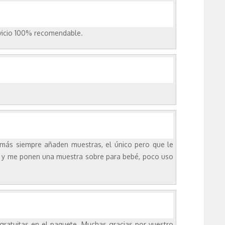
rvicio 100% recomendable.
emás siempre añaden muestras, el único pero que le
né y me ponen una muestra sobre para bebé, poco uso
 gratuitas en el paquete. Muchas gracias por vuestro