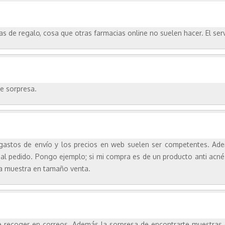
 de regalo, cosa que otras farmacias online no suelen hacer. El se
de sorpresa.
 gastos de envío y los precios en web suelen ser competentes. Ad
 al pedido. Pongo ejemplo; si mi compra es de un producto anti ac
esa muestra en tamaño venta.
 de recoger en correos. Además la sorpresa de encontrarte muestras