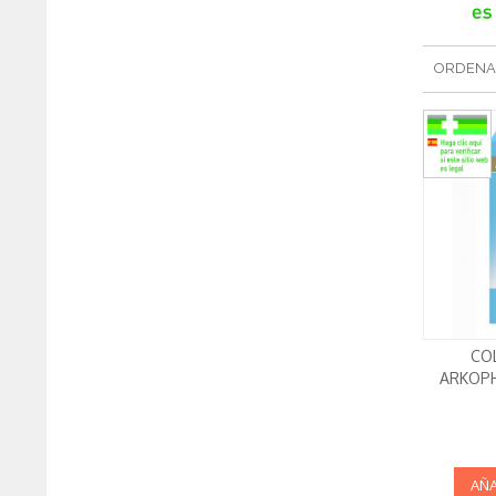
ORDENA
CO
ARKOPH
AÑA