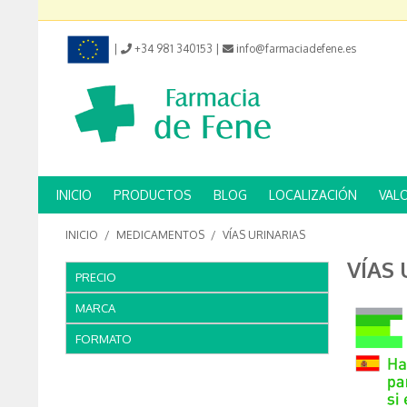
|
+34 981 340153
|
info@farmaciadefene.es
INICIO
PRODUCTOS
BLOG
LOCALIZACIÓN
VAL
INICIO
/
MEDICAMENTOS
/
VÍAS URINARIAS
VÍAS
PRECIO
MARCA
FORMATO