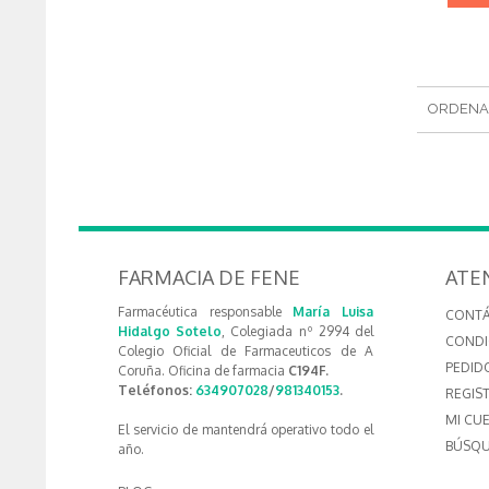
ORDENA
FARMACIA DE FENE
ATE
Farmacéutica responsable
María Luisa
CONT
Hidalgo Sotelo
, Colegiada nº 2994 del
CONDI
Colegio Oficial de Farmaceuticos de A
PEDID
Coruña. Oficina de farmacia
C194F.
Teléfonos:
634907028
/
981340153
.
REGIS
MI CU
El servicio de mantendrá operativo todo el
BÚSQU
año.