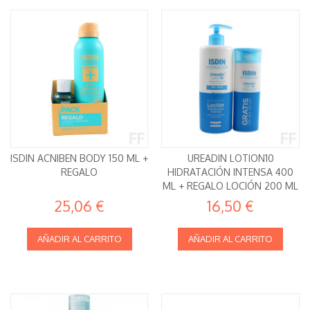
ISDIN ACNIBEN BODY 150 ML +
UREADIN LOTION10
REGALO
HIDRATACIÓN INTENSA 400
ML + REGALO LOCIÓN 200 ML
ISDIN
25,06 €
16,50 €
AÑADIR AL CARRITO
AÑADIR AL CARRITO