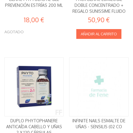
PREVENCIÓN ESTRÍAS 200 ML
DOBLE CONCENTRADO +
REGALO SUNISSIME FLUIDO
DORADO
18,00 €
50,90 €
AGOTADO
AÑADIR AL CARRITO
DUPLO PHYTOPHANERE
INFINITE NAILS ESMALTE DE
ANTICAÍDA CABELLO Y UÑAS
UÑAS - SENSILIS (02 CO
2 X 120 CÁPSULAS