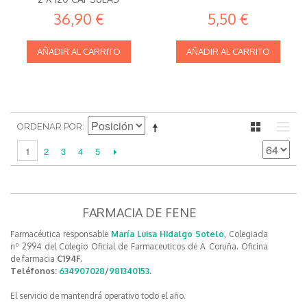
36,90 €
5,50 €
AÑADIR AL CARRITO
AÑADIR AL CARRITO
ORDENAR POR
2
3
4
5
1
FARMACIA DE FENE
Farmacéutica responsable
María Luisa Hidalgo Sotelo
, Colegiada
nº 2994 del Colegio Oficial de Farmaceuticos de A Coruña. Oficina
de farmacia
C194F.
Teléfonos:
634907028
/
981340153
.
El servicio de mantendrá operativo todo el año.