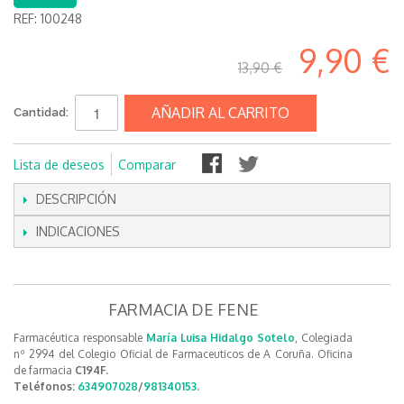
REF:
100248
9,90 €
13,90 €
AÑADIR AL CARRITO
Cantidad:
Lista de deseos
Comparar
DESCRIPCIÓN
INDICACIONES
FARMACIA DE FENE
Farmacéutica responsable
María Luisa Hidalgo Sotelo
, Colegiada
nº 2994 del Colegio Oficial de Farmaceuticos de A Coruña. Oficina
de farmacia
C194F.
Teléfonos:
634907028
/
981340153
.