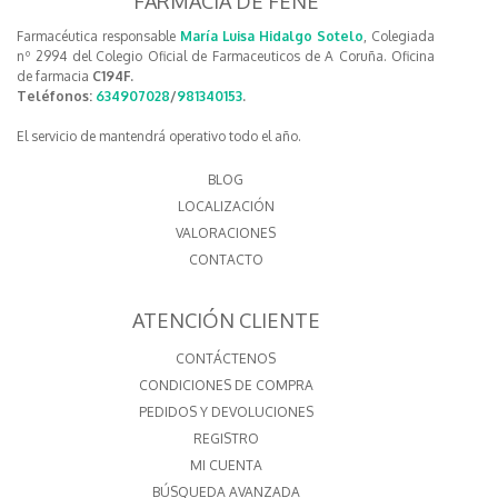
FARMACIA DE FENE
Farmacéutica responsable
María Luisa Hidalgo Sotelo
, Colegiada
nº 2994 del Colegio Oficial de Farmaceuticos de A Coruña. Oficina
de farmacia
C194F.
Teléfonos:
634907028
/
981340153
.
El servicio de mantendrá operativo todo el año.
BLOG
LOCALIZACIÓN
VALORACIONES
CONTACTO
ATENCIÓN CLIENTE
CONTÁCTENOS
CONDICIONES DE COMPRA
PEDIDOS Y DEVOLUCIONES
REGISTRO
MI CUENTA
BÚSQUEDA AVANZADA