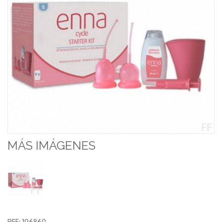
MÁS IMÁGENES
REF:
196860