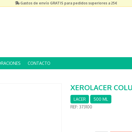
Gastos de envío GRATIS para pedidos superiores a 25€
ORACIONES
CONTACTO
XEROLACER COLU
LACER
500 ML
REF:
373100