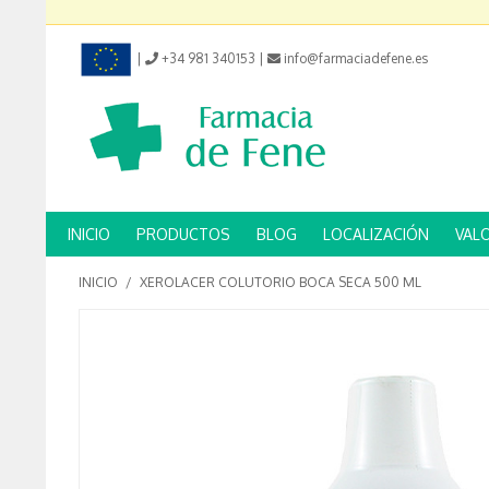
|
+34 981 340153
|
info@farmaciadefene.es
INICIO
PRODUCTOS
BLOG
LOCALIZACIÓN
VAL
INICIO
/
XEROLACER COLUTORIO BOCA SECA 500 ML