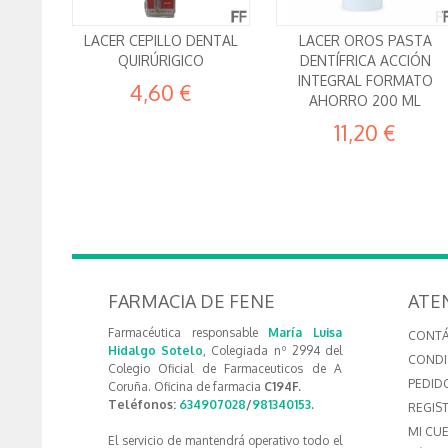
LACER CEPILLO DENTAL
LACER OROS PASTA
QUIRÚRIGICO
DENTÍFRICA ACCIÓN
INTEGRAL FORMATO
4,60 €
AHORRO 200 ML
11,20 €
FARMACIA DE FENE
ATE
Farmacéutica responsable
María Luisa
CONT
Hidalgo Sotelo
, Colegiada nº 2994 del
CONDI
Colegio Oficial de Farmaceuticos de A
PEDID
Coruña. Oficina de farmacia
C194F.
Teléfonos:
634907028
/
981340153
.
REGIS
MI CU
El servicio de mantendrá operativo todo el