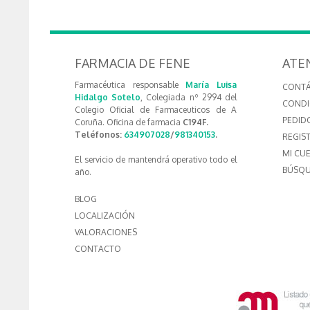
FARMACIA DE FENE
ATE
Farmacéutica responsable
María Luisa
CONT
Hidalgo Sotelo
, Colegiada nº 2994 del
CONDI
Colegio Oficial de Farmaceuticos de A
PEDID
Coruña. Oficina de farmacia
C194F.
Teléfonos:
634907028
/
981340153
.
REGIS
MI CU
El servicio de mantendrá operativo todo el
BÚSQU
año.
BLOG
LOCALIZACIÓN
VALORACIONES
CONTACTO