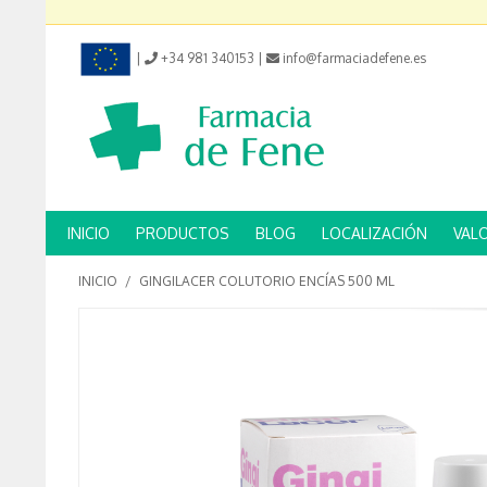
|
+34 981 340153
|
info@farmaciadefene.es
INICIO
PRODUCTOS
BLOG
LOCALIZACIÓN
VAL
INICIO
/
GINGILACER COLUTORIO ENCÍAS 500 ML