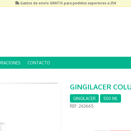
Gastos de envío GRATIS para pedidos superiores a 25€
ORACIONES
CONTACTO
GINGILACER COLU
GINGILACER
500 ML
REF:
263665