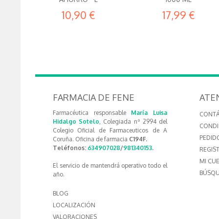
10,90 €
17,99 €
FARMACIA DE FENE
ATE
Farmacéutica responsable
María Luisa
CONT
Hidalgo Sotelo
, Colegiada nº 2994 del
CONDI
Colegio Oficial de Farmaceuticos de A
PEDID
Coruña. Oficina de farmacia
C194F.
Teléfonos:
634907028
/
981340153
.
REGIS
MI CU
El servicio de mantendrá operativo todo el
BÚSQU
año.
BLOG
LOCALIZACIÓN
VALORACIONES