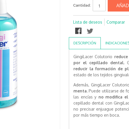
AÑAD
Cantidad:
Lista de deseos
Comparar
DESCRIPCIÓN
INDICACIONE
GingiLacer Colutorio
reduce 
por el cepillado dental.
Gi
reducir la formación de pl
estado de los tejidos gingival
Además, GingiLacer Colutor
menta.
Puede utilizarse de f
las encías y
no modifica el
cepillado dental con GingiLa
no precisar enjuague potenci
por más tiempo en boca.