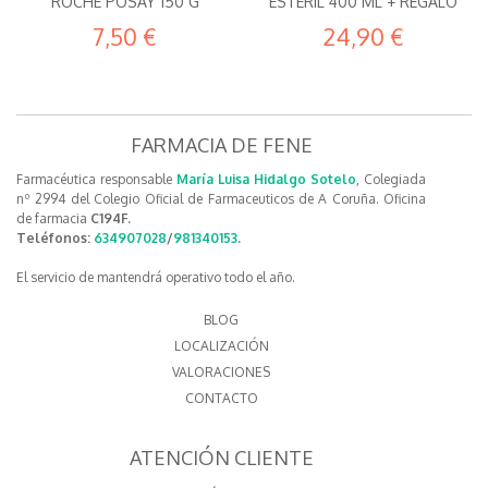
ROCHE POSAY 150 G
ESTÉRIL 400 ML + REGALO
7,50 €
24,90 €
FARMACIA DE FENE
Farmacéutica responsable
María Luisa Hidalgo Sotelo
, Colegiada
nº 2994 del Colegio Oficial de Farmaceuticos de A Coruña. Oficina
de farmacia
C194F.
Teléfonos:
634907028
/
981340153
.
El servicio de mantendrá operativo todo el año.
BLOG
LOCALIZACIÓN
VALORACIONES
CONTACTO
ATENCIÓN CLIENTE