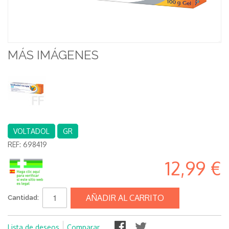
MÁS IMÁGENES
VOLTADOL
GR
REF:
698419
12,99 €
AÑADIR AL CARRITO
Cantidad:
Lista de deseos
Comparar