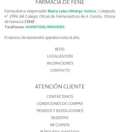
FARMACIA DE FENE
Farmacéutica responsable
María Luisa Hidalgo Sotelo
, Colegiada
nº 2994 del Colegio Oficial de Farmaceuticos de A Coruña. Oficina
de farmacia
C194F.
Teléfonos:
634907028
/
981340153
.
El servicio de mantendrá operativo todo el año.
BLOG
LOCALIZACIÓN
VALORACIONES
CONTACTO
ATENCIÓN CLIENTE
CONTÁCTENOS
CONDICIONES DE COMPRA
PEDIDOS Y DEVOLUCIONES
REGISTRO
MI CUENTA
BÚSQUEDA AVANZADA