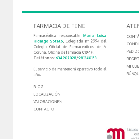
FARMACIA DE FENE
ATE
Farmacéutica responsable
María Luisa
CONT
Hidalgo Sotelo
, Colegiada nº 2994 del
CONDI
Colegio Oficial de Farmaceuticos de A
PEDID
Coruña. Oficina de farmacia
C194F.
Teléfonos:
634907028
/
981340153
.
REGIS
MI CU
El servicio de mantendrá operativo todo el
BÚSQU
año.
BLOG
LOCALIZACIÓN
VALORACIONES
CONTACTO