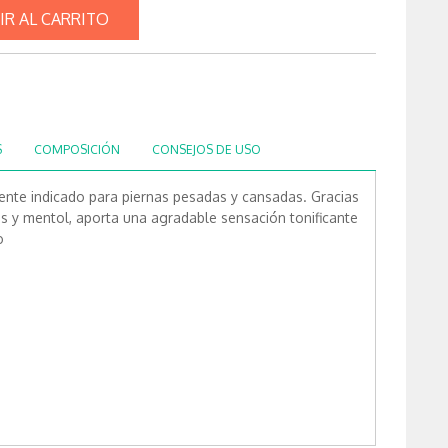
IR AL CARRITO
S
COMPOSICIÓN
CONSEJOS DE USO
ente indicado para piernas pesadas y cansadas. Gracias
s y mentol, aporta una agradable sensación tonificante
o