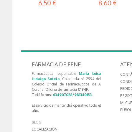
6,50 €
8,60 €
FARMACIA DE FENE
ATE
Farmacéutica responsable
María Luisa
CONT
Hidalgo Sotelo
, Colegiada nº 2994 del
CONDI
Colegio Oficial de Farmaceuticos de A
PEDID
Coruña. Oficina de farmacia
C194F.
Teléfonos:
634907028
/
981340153
.
REGIS
MI CU
El servicio de mantendrá operativo todo el
BÚSQU
año.
BLOG
LOCALIZACIÓN