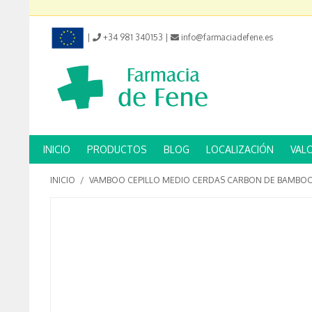
|
+34 981 340153
|
info@farmaciadefene.es
INICIO
PRODUCTOS
BLOG
LOCALIZACIÓN
VAL
INICIO
/
VAMBOO CEPILLO MEDIO CERDAS CARBON DE BAMBO