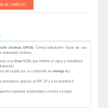
IR AL CARRITO
S
ción Intensa SPF20
. Crema hidratante facial de uso
 la sequedad cutánea.
cias a la
Urea
ISDIN, que retiene el agua y restablece
dratación.
dico de la piel por su contenido en
omega 6
y
o prematuro gracias al SPF 20 y a la vitamina E.
porta suavidad, elasticidad y confort a la piel.