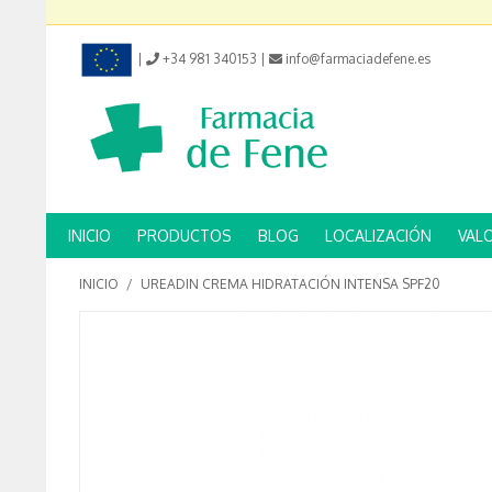
|
+34 981 340153
|
info@farmaciadefene.es
INICIO
PRODUCTOS
BLOG
LOCALIZACIÓN
VAL
INICIO
/
UREADIN CREMA HIDRATACIÓN INTENSA SPF20