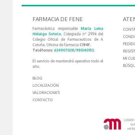
FARMACIA DE FENE
ATE
Farmacéutica responsable
María Luisa
CONT
Hidalgo Sotelo
, Colegiada nº 2994 del
CONDI
Colegio Oficial de Farmaceuticos de A
PEDID
Coruña. Oficina de farmacia
C194F.
Teléfonos:
634907028
/
981340153
.
REGIS
MI CU
El servicio de mantendrá operativo todo el
BÚSQU
año.
BLOG
LOCALIZACIÓN
VALORACIONES
CONTACTO