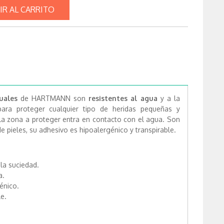
IR AL CARRITO
duales
de HARTMANN son
resistentes
al agua
y a la
para proteger cualquier tipo de heridas pequeñas y
o la zona a proteger entra en contacto con el agua. Son
e pieles, su adhesivo es hipoalergénico y transpirable.
la suciedad.
a.
énico.
le.