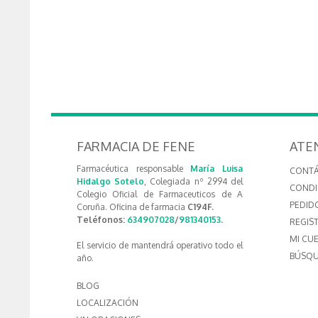
FARMACIA DE FENE
ATE
Farmacéutica responsable
María Luisa
CONT
Hidalgo Sotelo
, Colegiada nº 2994 del
CONDI
Colegio Oficial de Farmaceuticos de A
PEDID
Coruña. Oficina de farmacia
C194F.
Teléfonos:
634907028
/
981340153
.
REGIS
MI CU
El servicio de mantendrá operativo todo el
BÚSQU
año.
BLOG
LOCALIZACIÓN