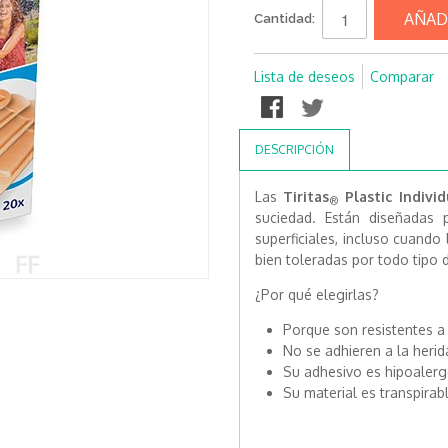
AÑAD
Cantidad:
Lista de deseos
Comparar
DESCRIPCIÓN
Las
Tiritas
Plastic Indivi
®
suciedad. Están diseñadas 
superficiales, incluso cuand
bien toleradas por todo tipo d
¿Por qué elegirlas?
Porque son resistentes a 
No se adhieren a la herid
Su adhesivo es hipoalerg
Su material es transpirab