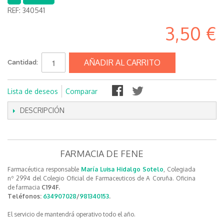
REF:
340541
3,50 €
AÑADIR AL CARRITO
Cantidad:
Lista de deseos
Comparar
DESCRIPCIÓN
FARMACIA DE FENE
Farmacéutica responsable
María Luisa Hidalgo Sotelo
, Colegiada
nº 2994 del Colegio Oficial de Farmaceuticos de A Coruña. Oficina
de farmacia
C194F.
Teléfonos:
634907028
/
981340153
.
El servicio de mantendrá operativo todo el año.