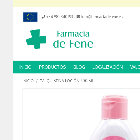
|
+34 981 340153
|
info@farmaciadefene.es
INICIO
PRODUCTOS
BLOG
LOCALIZACIÓN
VAL
INICIO
/
TALQUISTINA LOCIÓN 200 ML