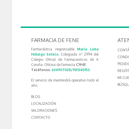
FARMACIA DE FENE
ATE
Farmacéutica responsable
María Luisa
CONT
Hidalgo Sotelo
, Colegiada nº 2994 del
CONDI
Colegio Oficial de Farmaceuticos de A
PEDID
Coruña. Oficina de farmacia
C194F.
Teléfonos:
634907028
/
981340153
.
REGIS
MI CU
El servicio de mantendrá operativo todo el
BÚSQU
año.
BLOG
LOCALIZACIÓN
VALORACIONES
CONTACTO