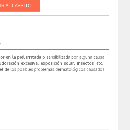
IR AL CARRITO
S
cor en la piel irritada
o sensibilizada por alguna causa
udoración excesiva, exposición solar, insectos
, etc.
iel de los posibles problemas dermatológicos causados