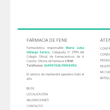
FARMACIA DE FENE
ATE
Farmacéutica responsable
María Luisa
CONT
Hidalgo Sotelo
, Colegiada nº 2994 del
CONDI
Colegio Oficial de Farmaceuticos de A
PEDID
Coruña. Oficina de farmacia
C194F.
Teléfonos:
634907028
/
981340153
.
REGIS
MI CU
El servicio de mantendrá operativo todo el
BÚSQU
año.
BLOG
LOCALIZACIÓN
VALORACIONES
CONTACTO