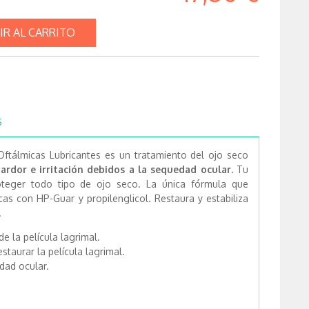
IR AL CARRITO
S
álmicas Lubricantes es un tratamiento del ojo seco
 ardor e irritación debidos a la sequedad ocular.
Tu
roteger todo tipo de ojo seco. La única fórmula que
cas con HP-Guar y propilenglicol. Restaura y estabiliza
.
e la película lagrimal.
estaurar la película lagrimal.
dad ocular.