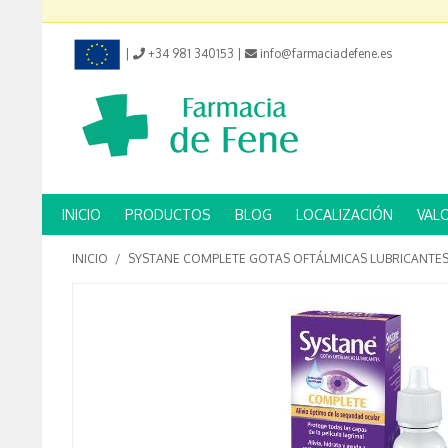
|
+34 981 340153
|
info@farmaciadefene.es
INICIO
PRODUCTOS
BLOG
LOCALIZACIÓN
VAL
INICIO
/
SYSTANE COMPLETE GOTAS OFTÁLMICAS LUBRICANTES