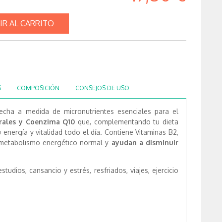
IR AL CARRITO
S
COMPOSICIÓN
CONSEJOS DE USO
echa a medida de micronutrientes esenciales para el
rales y Coenzima Q10
que, complementando tu dieta
 energía y vitalidad todo el día. Contiene Vitaminas B2,
 metabolismo energético normal y
ayudan a disminuir
studios, cansancio y estrés, resfriados, viajes, ejercicio