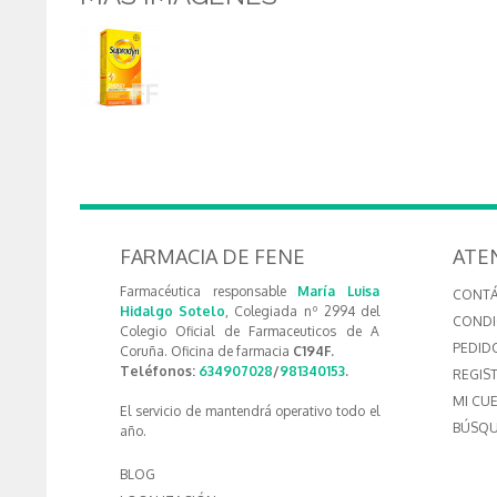
FARMACIA DE FENE
ATE
Farmacéutica responsable
María Luisa
CONT
Hidalgo Sotelo
, Colegiada nº 2994 del
CONDI
Colegio Oficial de Farmaceuticos de A
PEDID
Coruña. Oficina de farmacia
C194F.
Teléfonos:
634907028
/
981340153
.
REGIS
MI CU
El servicio de mantendrá operativo todo el
BÚSQU
año.
BLOG