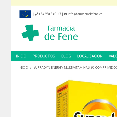
|
+34 981 340153
|
info@farmaciadefene.es
INICIO
PRODUCTOS
BLOG
LOCALIZACIÓN
VAL
INICIO
/
SUPRADYN ENERGY MULTIVITAMINAS 30 COMPRIMIDO