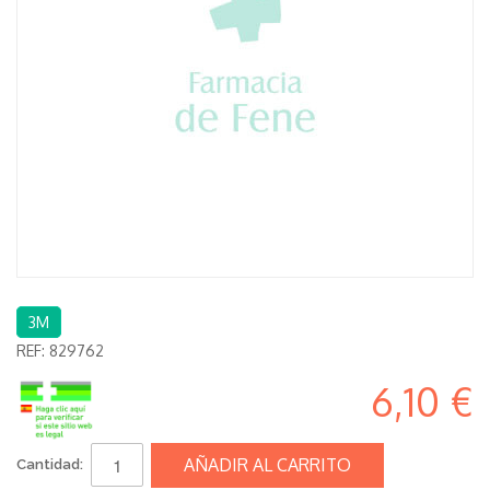
3M
REF:
829762
6,10 €
AÑADIR AL CARRITO
Cantidad: