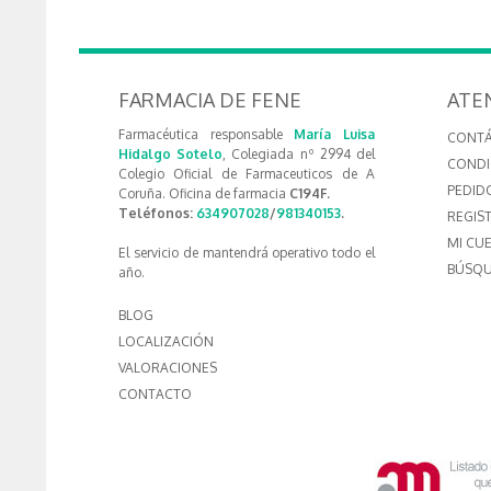
FARMACIA DE FENE
ATE
Farmacéutica responsable
María Luisa
CONT
Hidalgo Sotelo
, Colegiada nº 2994 del
CONDI
Colegio Oficial de Farmaceuticos de A
PEDID
Coruña. Oficina de farmacia
C194F.
Teléfonos:
634907028
/
981340153
.
REGIS
MI CU
El servicio de mantendrá operativo todo el
BÚSQU
año.
BLOG
LOCALIZACIÓN
VALORACIONES
CONTACTO