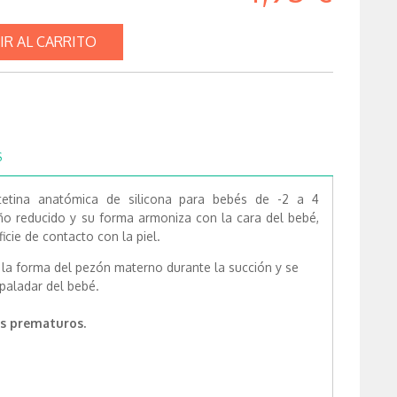
IR AL CARRITO
S
tetina anatómica de silicona para bebés de -2 a 4
o reducido y su forma armoniza con la cara del bebé,
icie de contacto con la piel.
a la forma del pezón materno durante la succión y se
paladar del bebé.
os prematuros.