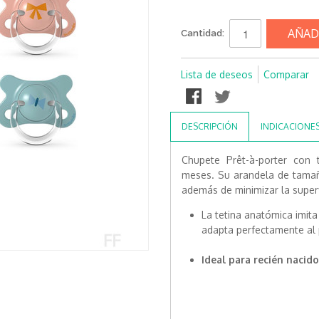
AÑAD
Cantidad:
Lista de deseos
Comparar
DESCRIPCIÓN
INDICACIONE
Chupete Prêt-à-porter con 
meses. Su arandela de tamañ
además de minimizar la superf
La tetina anatómica imit
adapta perfectamente al 
Ideal para recién nacid