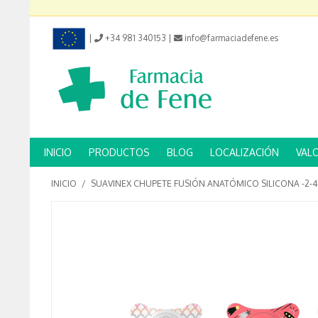
|
+34 981 340153
|
info@farmaciadefene.es
INICIO
PRODUCTOS
BLOG
LOCALIZACIÓN
VAL
INICIO
/
SUAVINEX CHUPETE FUSIÓN ANATÓMICO SILICONA -2-4