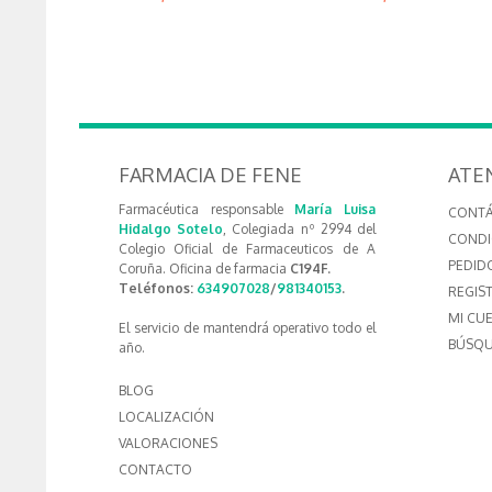
FARMACIA DE FENE
ATE
Farmacéutica responsable
María Luisa
CONT
Hidalgo Sotelo
, Colegiada nº 2994 del
CONDI
Colegio Oficial de Farmaceuticos de A
PEDID
Coruña. Oficina de farmacia
C194F.
Teléfonos:
634907028
/
981340153
.
REGIS
MI CU
El servicio de mantendrá operativo todo el
BÚSQU
año.
BLOG
LOCALIZACIÓN
VALORACIONES
CONTACTO