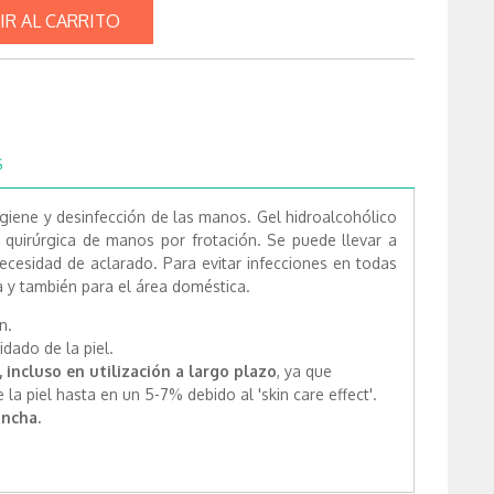
IR AL CARRITO
S
igiene y desinfección de las manos. Gel hidroalcohólico
 y quirúrgica de manos por frotación. Se puede llevar a
necesidad de aclarado. Para evitar infecciones en todas
ia y también para el área doméstica.
n.
idado de la piel.
incluso en utilización a largo plazo
, ya que
la piel hasta en un 5-7% debido al 'skin care effect'.
ancha.