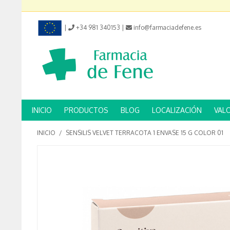
|
+34 981 340153
|
info@farmaciadefene.es
INICIO
PRODUCTOS
BLOG
LOCALIZACIÓN
VAL
INICIO
/
SENSILIS VELVET TERRACOTA 1 ENVASE 15 G COLOR 01