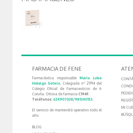
FARMACIA DE FENE
ATE
Farmacéutica responsable
María Luisa
CONT
Hidalgo Sotelo
, Colegiada nº 2994 del
CONDI
Colegio Oficial de Farmaceuticos de A
PEDID
Coruña. Oficina de farmacia
C194F.
Teléfonos:
634907028
/
981340153
.
REGIS
MI CU
El servicio de mantendrá operativo todo el
BÚSQU
año.
BLOG