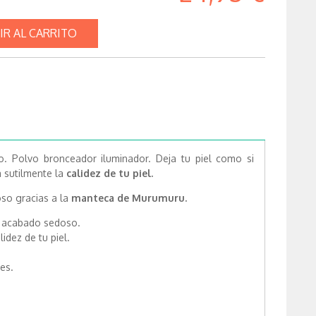
IR AL CARRITO
o.
Polvo bronceador iluminador
. Deja tu piel como si
a sutilmente la
calidez de tu piel.
so gracias a la
manteca de Murumuru.
n acabado sedoso.
idez de tu piel.
es.