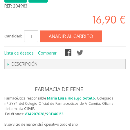
REF:
204983
16,90 €
AÑADIR AL CARRITO
Cantidad:
Lista de deseos
Comparar
DESCRIPCIÓN
FARMACIA DE FENE
Farmacéutica responsable
María Luisa Hidalgo Sotelo
, Colegiada
nº 2994 del Colegio Oficial de Farmaceuticos de A Coruña. Oficina
de farmacia
C194F.
Teléfonos:
634907028
/
981340153
.
El servicio de mantendrá operativo todo el año.