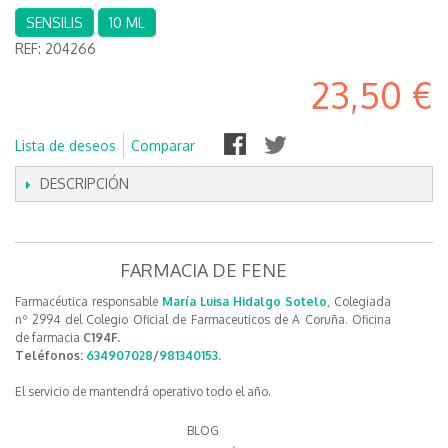
SENSILIS
10 ML
REF:
204266
23,50 €
Lista de deseos
Comparar
DESCRIPCIÓN
FARMACIA DE FENE
Farmacéutica responsable
María Luisa Hidalgo Sotelo
, Colegiada
nº 2994 del Colegio Oficial de Farmaceuticos de A Coruña. Oficina
de farmacia
C194F.
Teléfonos:
634907028
/
981340153
.
El servicio de mantendrá operativo todo el año.
BLOG