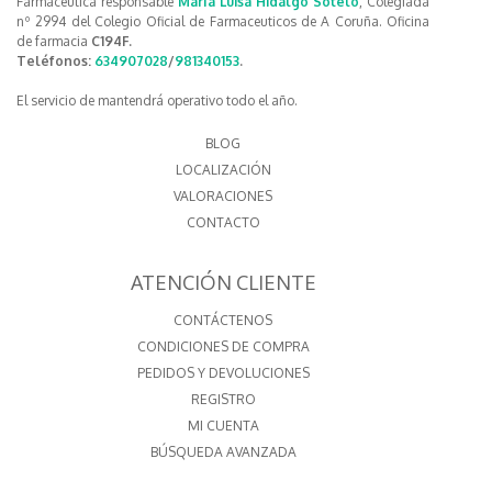
Farmacéutica responsable
María Luisa Hidalgo Sotelo
, Colegiada
nº 2994 del Colegio Oficial de Farmaceuticos de A Coruña. Oficina
de farmacia
C194F.
Teléfonos:
634907028
/
981340153
.
El servicio de mantendrá operativo todo el año.
BLOG
LOCALIZACIÓN
VALORACIONES
CONTACTO
ATENCIÓN CLIENTE
CONTÁCTENOS
CONDICIONES DE COMPRA
PEDIDOS Y DEVOLUCIONES
REGISTRO
MI CUENTA
BÚSQUEDA AVANZADA