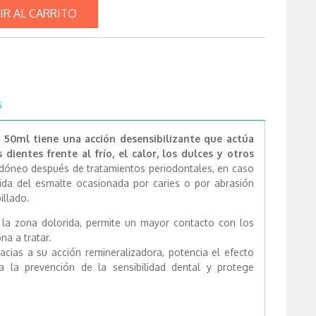
IR AL CARRITO
S
o 50ml
tiene una acción desensibilizante que actúa
 dientes frente al frío, el calor, los dulces y otros
dóneo después de tratamientos periodontales, en caso
dida del esmalte ocasionada por caries o por abrasión
illado.
n la zona dolorida, permite un mayor contacto con los
a a tratar.
racias a su acción remineralizadora, potencia el efecto
e a la prevención de la sensibilidad dental y protege