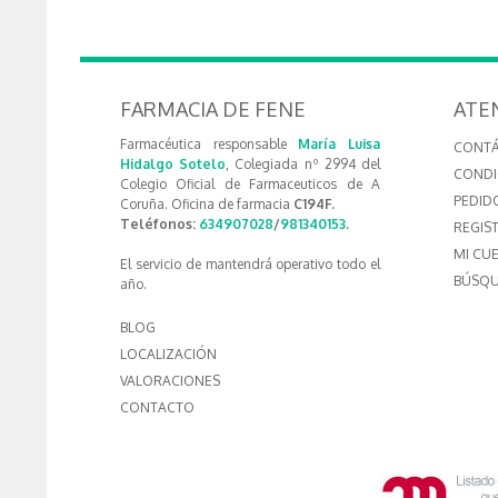
FARMACIA DE FENE
ATE
Farmacéutica responsable
María Luisa
CONT
Hidalgo Sotelo
, Colegiada nº 2994 del
CONDI
Colegio Oficial de Farmaceuticos de A
PEDID
Coruña. Oficina de farmacia
C194F.
Teléfonos:
634907028
/
981340153
.
REGIS
MI CU
El servicio de mantendrá operativo todo el
BÚSQU
año.
BLOG
LOCALIZACIÓN
VALORACIONES
CONTACTO