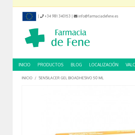
|
+34 981 340153
|
info@farmaciadefene.es
INICIO
PRODUCTOS
BLOG
LOCALIZACIÓN
VAL
INICIO
/
SENSILACER GEL BIOADHESIVO 50 ML