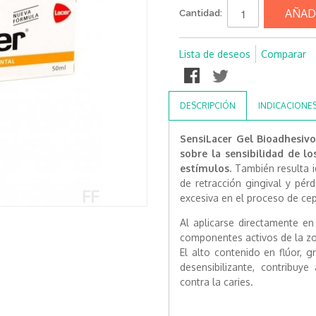
AÑAD
Cantidad:
Lista de deseos
Comparar
DESCRIPCIÓN
INDICACIONE
SensiLacer Gel Bioadhesiv
sobre la sensibilidad de los
estímulos.
También resulta i
de retracción gingival y pér
excesiva en el proceso de cep
Al aplicarse directamente e
componentes activos de la zon
El alto contenido en flúor, g
desensibilizante, contribuy
contra la caries.