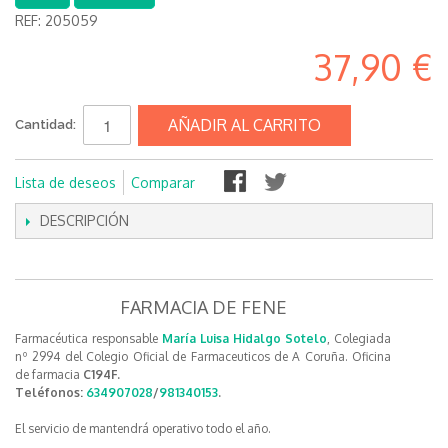
REF:
205059
37,90 €
AÑADIR AL CARRITO
Cantidad:
Lista de deseos
Comparar
DESCRIPCIÓN
FARMACIA DE FENE
Farmacéutica responsable
María Luisa Hidalgo Sotelo
, Colegiada
nº 2994 del Colegio Oficial de Farmaceuticos de A Coruña. Oficina
de farmacia
C194F.
Teléfonos:
634907028
/
981340153
.
El servicio de mantendrá operativo todo el año.