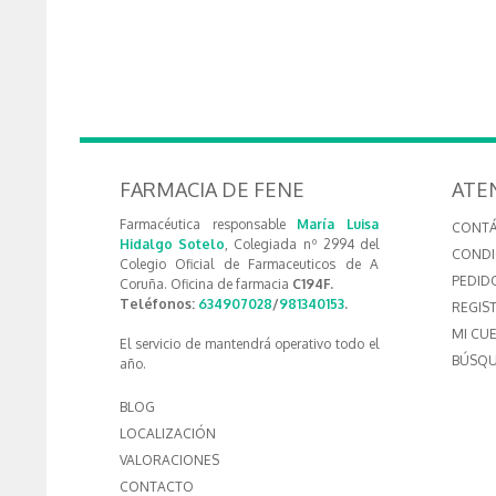
FARMACIA DE FENE
ATE
Farmacéutica responsable
María Luisa
CONT
Hidalgo Sotelo
, Colegiada nº 2994 del
CONDI
Colegio Oficial de Farmaceuticos de A
PEDID
Coruña. Oficina de farmacia
C194F.
Teléfonos:
634907028
/
981340153
.
REGIS
MI CU
El servicio de mantendrá operativo todo el
BÚSQU
año.
BLOG
LOCALIZACIÓN
VALORACIONES
CONTACTO