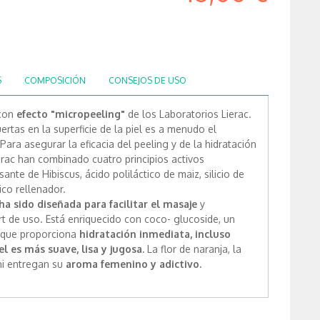
S
COMPOSICIÓN
CONSEJOS DE USO
con
efecto "micropeeling"
de los Laboratorios Lierac.
rtas en la superficie de la piel es a menudo el
Para asegurar la eficacia del peeling y de la hidratación
erac han combinado cuatro principios activos
ante de Hibiscus, ácido poliláctico de maiz, silicio de
ico rellenador.
ha sido diseñada para facilitar el masaje
y
t de uso. Está enriquecido con coco- glucoside, un
, que proporciona
hidratación inmediata, incluso
l es más suave, lisa y jugosa.
La flor de naranja, la
ani entregan su
aroma femenino y adictivo.