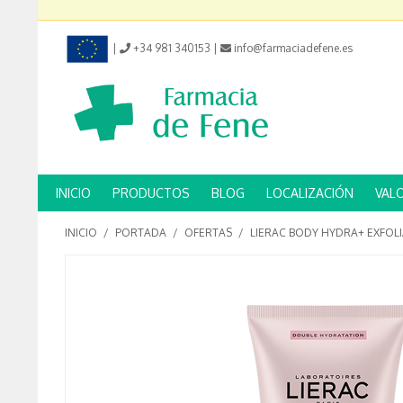
|
+34 981 340153
|
info@farmaciadefene.es
INICIO
PRODUCTOS
BLOG
LOCALIZACIÓN
VAL
INICIO
/
PORTADA
/
OFERTAS
/
LIERAC BODY HYDRA+ EXFOL