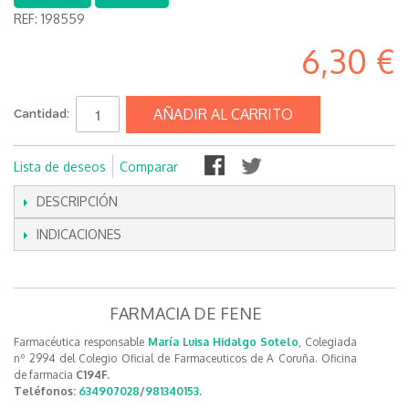
REF:
198559
6,30 €
AÑADIR AL CARRITO
Cantidad:
Lista de deseos
Comparar
DESCRIPCIÓN
INDICACIONES
FARMACIA DE FENE
Farmacéutica responsable
María Luisa Hidalgo Sotelo
, Colegiada
nº 2994 del Colegio Oficial de Farmaceuticos de A Coruña. Oficina
de farmacia
C194F.
Teléfonos:
634907028
/
981340153
.