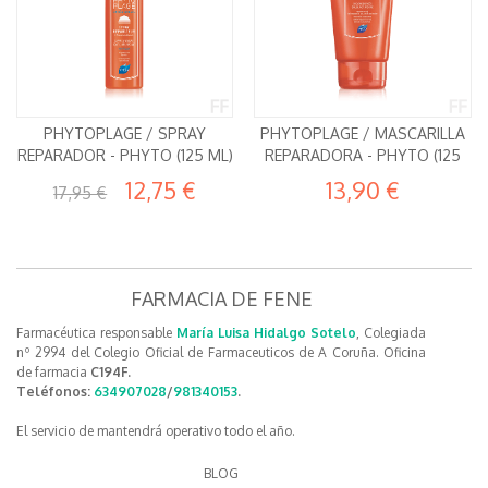
PHYTOPLAGE / SPRAY
PHYTOPLAGE / MASCARILLA
REPARADOR - PHYTO (125 ML)
REPARADORA - PHYTO (125
12,75 €
13,90 €
17,95 €
FARMACIA DE FENE
Farmacéutica responsable
María Luisa Hidalgo Sotelo
, Colegiada
nº 2994 del Colegio Oficial de Farmaceuticos de A Coruña. Oficina
de farmacia
C194F.
Teléfonos:
634907028
/
981340153
.
El servicio de mantendrá operativo todo el año.
BLOG