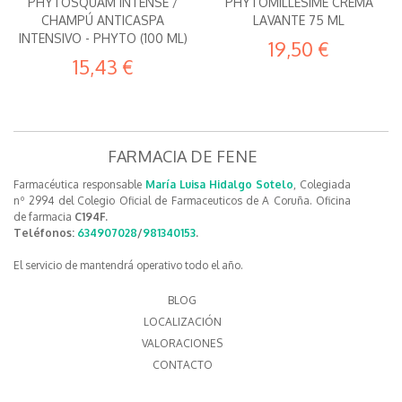
PHYTOSQUAM INTENSE /
PHYTOMILLESIME CREMA
CHAMPÚ ANTICASPA
LAVANTE 75 ML
INTENSIVO - PHYTO (100 ML)
19,50 €
15,43 €
FARMACIA DE FENE
Farmacéutica responsable
María Luisa Hidalgo Sotelo
, Colegiada
nº 2994 del Colegio Oficial de Farmaceuticos de A Coruña. Oficina
de farmacia
C194F.
Teléfonos:
634907028
/
981340153
.
El servicio de mantendrá operativo todo el año.
BLOG
LOCALIZACIÓN
VALORACIONES
CONTACTO