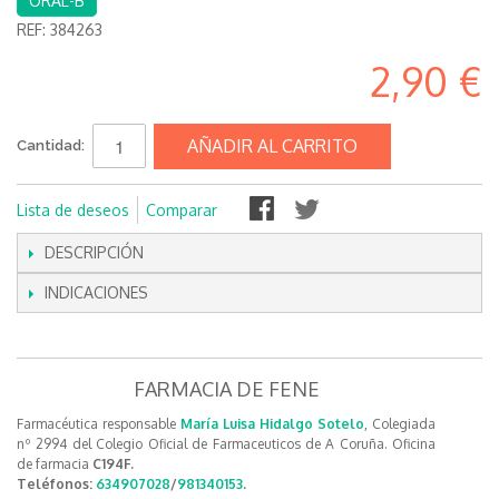
ORAL-B
REF:
384263
2,90 €
AÑADIR AL CARRITO
Cantidad:
Lista de deseos
Comparar
DESCRIPCIÓN
INDICACIONES
FARMACIA DE FENE
Farmacéutica responsable
María Luisa Hidalgo Sotelo
, Colegiada
nº 2994 del Colegio Oficial de Farmaceuticos de A Coruña. Oficina
de farmacia
C194F.
Teléfonos:
634907028
/
981340153
.