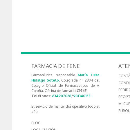
FARMACIA DE FENE
ATE
Farmacéutica responsable
María Luisa
CONT
Hidalgo Sotelo
, Colegiada nº 2994 del
CONDI
Colegio Oficial de Farmaceuticos de A
PEDID
Coruña. Oficina de farmacia
C194F.
Teléfonos:
634907028
/
981340153
.
REGIS
MI CU
El servicio de mantendrá operativo todo el
BÚSQU
año.
BLOG
LOCALIZACIÓN