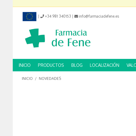
|
+34 981 340153
|
info@farmaciadefene.es
INICIO
PRODUCTOS
BLOG
LOCALIZACIÓN
VAL
INICIO
/
NOVEDADES