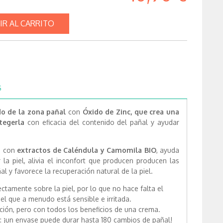
IR AL CARRITO
S
o de la zona pañal
con
Óxido de Zinc, que crea una
otegerla
con eficacia del contenido del pañal y ayudar
do con
extractos de Caléndula y Camomila BIO
,
ayuda
la piel, alivia el inconfort
que producen producen las
ñal y favorece la recuperación natural de la piel.
ectamente sobre la piel, por lo que
no hace falta el
iel
que a menudo está sensible e irritada.
ión, pero con todos los beneficios de una crema.
: ¡un envase puede durar hasta 180 cambios de pañal!