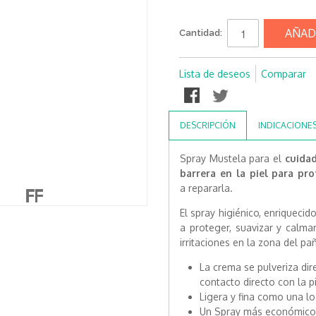
AÑAD
Cantidad:
Lista de deseos
Comparar
DESCRIPCIÓN
INDICACIONE
Spray Mustela para el
cuidad
barrera en la piel para pr
a
repararla
.
El spray higiénico, enriqueci
a proteger, suavizar y calmar 
irritaciones en la zona del pa
La crema se pulveriza dir
contacto directo con la p
Ligera y fina
como una loc
Un Spray más
económico