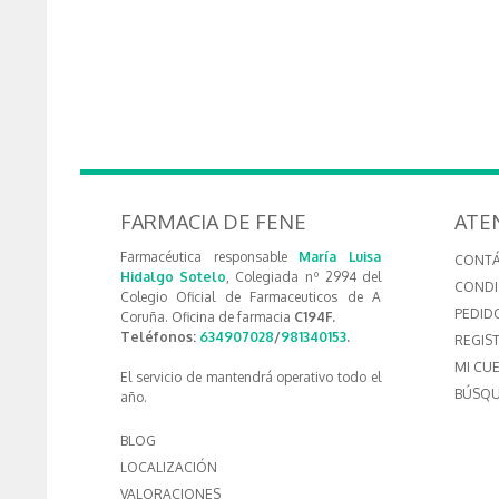
FARMACIA DE FENE
ATE
Farmacéutica responsable
María Luisa
CONT
Hidalgo Sotelo
, Colegiada nº 2994 del
CONDI
Colegio Oficial de Farmaceuticos de A
PEDID
Coruña. Oficina de farmacia
C194F.
Teléfonos:
634907028
/
981340153
.
REGIS
MI CU
El servicio de mantendrá operativo todo el
BÚSQU
año.
BLOG
LOCALIZACIÓN
VALORACIONES