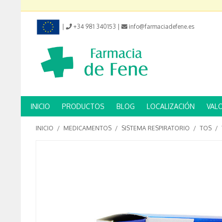
|
+34 981 340153
|
info@farmaciadefene.es
INICIO
PRODUCTOS
BLOG
LOCALIZACIÓN
VAL
INICIO
/
MEDICAMENTOS
/
SISTEMA RESPIRATORIO
/
TOS
/