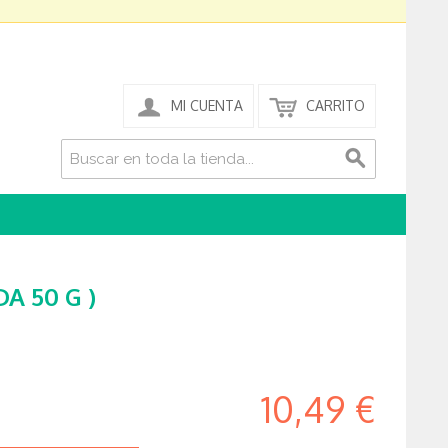
MI CUENTA
CARRITO
 50 G )
10,49 €