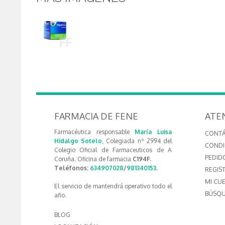
FARMACIA DE FENE
ATE
Farmacéutica responsable
María Luisa
CONT
Hidalgo Sotelo
, Colegiada nº 2994 del
CONDI
Colegio Oficial de Farmaceuticos de A
PEDID
Coruña. Oficina de farmacia
C194F.
Teléfonos:
634907028
/
981340153
.
REGIS
MI CU
El servicio de mantendrá operativo todo el
BÚSQU
año.
BLOG