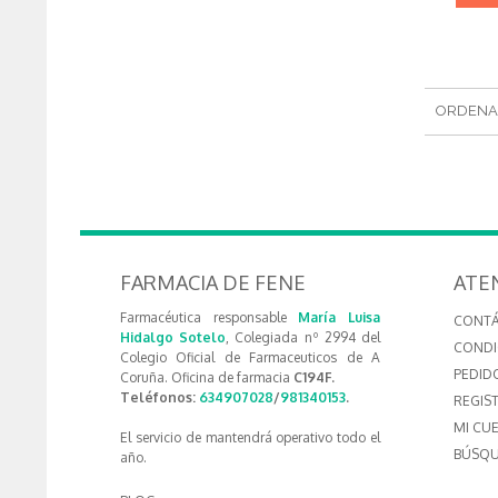
ORDENA
FARMACIA DE FENE
ATE
Farmacéutica responsable
María Luisa
CONT
Hidalgo Sotelo
, Colegiada nº 2994 del
CONDI
Colegio Oficial de Farmaceuticos de A
PEDID
Coruña. Oficina de farmacia
C194F.
Teléfonos:
634907028
/
981340153
.
REGIS
MI CU
El servicio de mantendrá operativo todo el
BÚSQU
año.