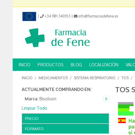
|
+34 981 340153
|
info@farmaciadefene.es
INICIO
PRODUCTOS
BLOG
LOCALIZACIÓN
VAL
INICIO
/
MEDICAMENTOS
/
SISTEMA RESPIRATORIO
/
TOS
/
TOS 
ACTUALMENTE COMPRANDO EN:
Marca:
Bisolvon
Limpiar Todo
PRECIO
FORMATO