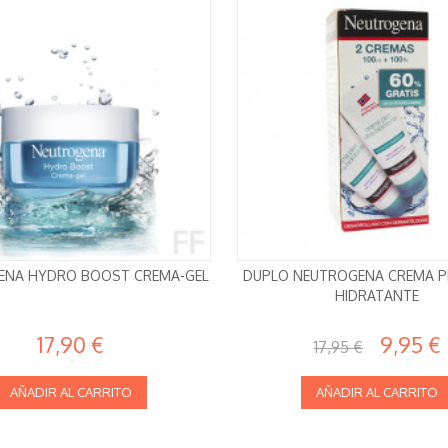
ENA HYDRO BOOST CREMA-GEL
DUPLO NEUTROGENA CREMA PI
HIDRATANTE
17,90 €
9,95 €
17,95 €
AÑADIR AL CARRITO
AÑADIR AL CARRITO