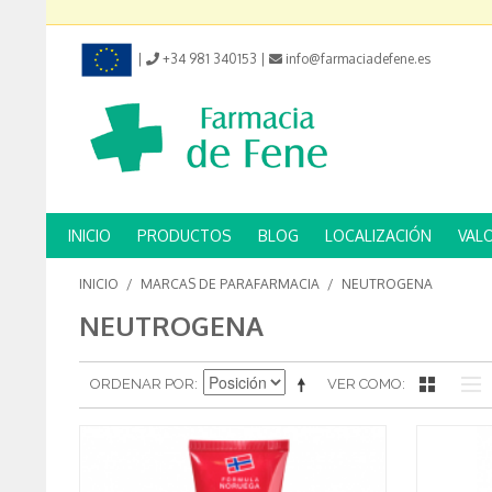
|
+34 981 340153
|
info@farmaciadefene.es
INICIO
PRODUCTOS
BLOG
LOCALIZACIÓN
VAL
INICIO
/
MARCAS DE PARAFARMACIA
/
NEUTROGENA
NEUTROGENA
ORDENAR POR
VER COMO