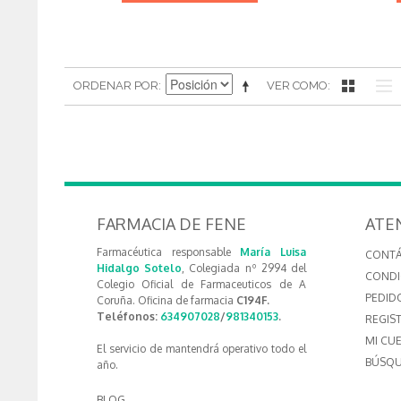
ORDENAR POR
VER COMO
FARMACIA DE FENE
ATE
Farmacéutica responsable
María Luisa
CONT
Hidalgo Sotelo
, Colegiada nº 2994 del
CONDI
Colegio Oficial de Farmaceuticos de A
PEDID
Coruña. Oficina de farmacia
C194F.
Teléfonos:
634907028
/
981340153
.
REGIS
MI CU
El servicio de mantendrá operativo todo el
BÚSQU
año.
BLOG