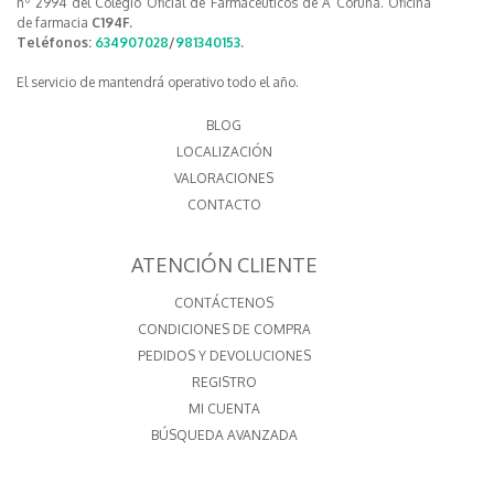
nº 2994 del Colegio Oficial de Farmaceuticos de A Coruña. Oficina
de farmacia
C194F.
Teléfonos:
634907028
/
981340153
.
El servicio de mantendrá operativo todo el año.
BLOG
LOCALIZACIÓN
VALORACIONES
CONTACTO
ATENCIÓN CLIENTE
CONTÁCTENOS
CONDICIONES DE COMPRA
PEDIDOS Y DEVOLUCIONES
REGISTRO
MI CUENTA
BÚSQUEDA AVANZADA