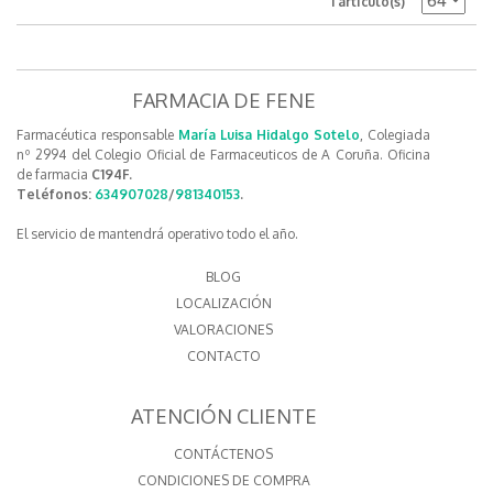
1 artículo(s)
FARMACIA DE FENE
Farmacéutica responsable
María Luisa Hidalgo Sotelo
, Colegiada
nº 2994 del Colegio Oficial de Farmaceuticos de A Coruña. Oficina
de farmacia
C194F.
Teléfonos:
634907028
/
981340153
.
El servicio de mantendrá operativo todo el año.
BLOG
LOCALIZACIÓN
VALORACIONES
CONTACTO
ATENCIÓN CLIENTE
CONTÁCTENOS
CONDICIONES DE COMPRA