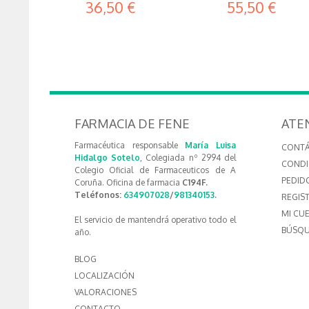
36,50 €
55,50 €
FARMACIA DE FENE
ATE
Farmacéutica responsable
María Luisa
CONT
Hidalgo Sotelo
, Colegiada nº 2994 del
CONDI
Colegio Oficial de Farmaceuticos de A
PEDID
Coruña. Oficina de farmacia
C194F.
Teléfonos:
634907028
/
981340153
.
REGIS
MI CU
El servicio de mantendrá operativo todo el
BÚSQU
año.
BLOG
LOCALIZACIÓN
VALORACIONES
CONTACTO