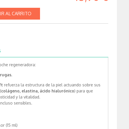
IR AL CARRITO
S
oche regeneradora:
rrugas.
ft
refuerza la estructura de la piel actuando sobre sus
(
colágeno, elastina, ácido hialurónico
) para que
sticidad y la vitalidad.
incluso sensibles.
or (15 ml)