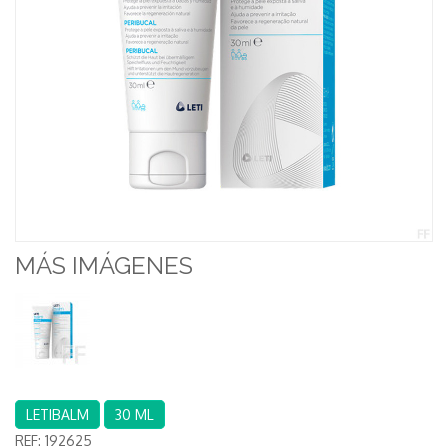
MÁS IMÁGENES
LETIBALM
30 ML
REF:
192625